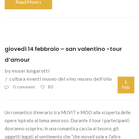
Read More
giovedì 14 febbraio – san valentino -tour
d’amour
by
musei lungarotti
cultura
eventi
museo del vino
museo dell'olio
5
feb
0 comment
80
Un romantico itinerario tra MUVIT e MOO alla scoperta delle
opere ispirate al tema amoroso. Durante il tour i partecipanti
dovranno scoprire, in una romantica caccia al tesoro, gli
oggetti legati al sentimento che “che moveil sole e l'altre